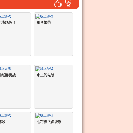
字塔纸牌 4
祖马繁荣
蛛纸牌挑战
水上闪电战
马球
七巧板很多级别