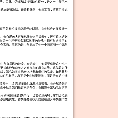
块。因此，逻辑游戏将帮助你得分，进入一个新的水
。解决逻辑游戏、任务和谜题，收集宝石，将它们排成
须用鼠标拍摄并应用于此阴影。有些部分必须旋转一
竟，你心爱的大莎和拖鞋在这里等着你，还有路上遇到
在另一个基于著名童话故事的游戏中拥有创造性的心
无色素描。幸运的是，作者给了你一个画笔和一个无限
湖中所有居民的欺凌。在游戏中，你需要保护这个小生
必要找出他和成年人之间存在的所有差异。这就是为什
游戏，那么她将在他身上培养出最好的品质。如果某些
人的印象是，您不是坐在监视器前，而是待在这个湖
照片中，15 颗星星杂乱无章地散落着。在分配给您的
画面中欣赏我们最喜欢的角色，在脑海中滚动电影的事
要用鼠标删除找到的字母，当它们消失时，它们会给您
很多超级英雄。你的任务是找到隐藏在图片中的整个英