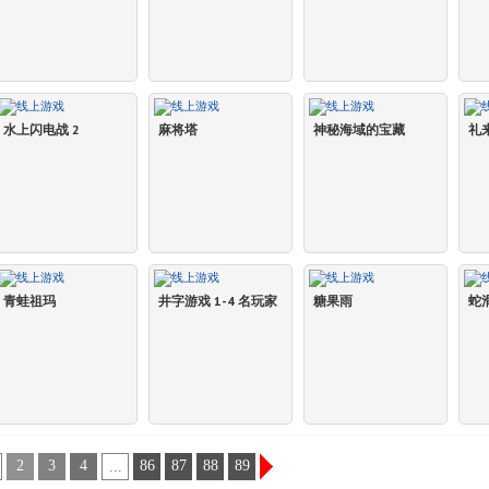
水上闪电战 2
麻将塔
神秘海域的宝藏
礼
青蛙祖玛
井字游戏 1-4 名玩家
糖果雨
蛇
2
3
4
86
87
88
89
...