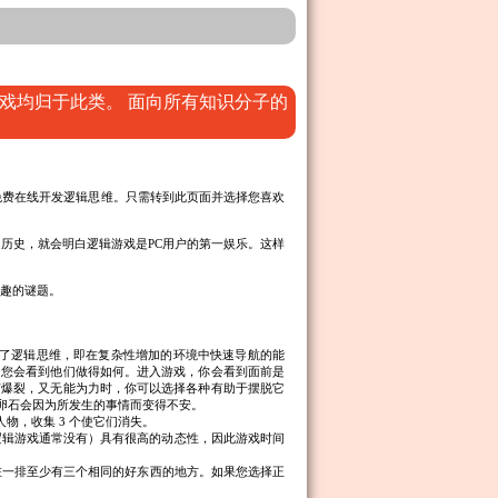
戏均归于此类。 面向所有知识分子的
免费在线开发逻辑思维。只需转到此页面并选择您喜欢
历史，就会明白逻辑游戏是PC用户的第一娱乐。这样
趣的谜题。
了逻辑思维，即在复杂性增加的环境中快速导航的能
，您会看到他们做得如何。进入游戏，你会看到面前是
有爆裂，又无能为力时，你可以选择各种有助于摆脱它
卵石会因为所发生的事情而变得不安。
物，收集 3 个使它们消失。
逻辑游戏通常没有）具有很高的动态性，因此游戏时间
在一排至少有三个相同的好东西的地方。如果您选择正