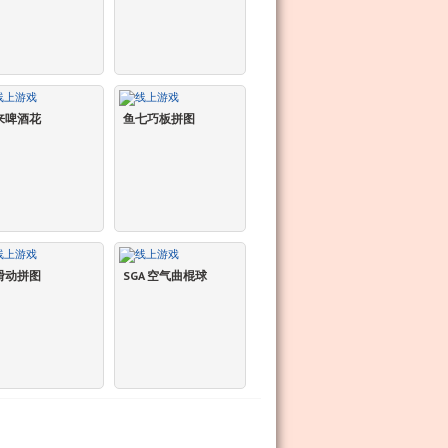
来啤酒花
鱼七巧板拼图
滑动拼图
SGA 空气曲棍球