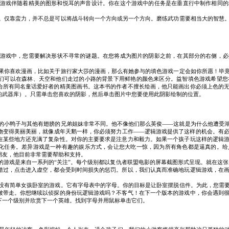
游戏伴随着精美的图形和悦耳的声音设计。你在这个游戏中的任务是在垂直行中制作相同的
。仅靠蛮力，并不总是可以将战斗转向一个方向或另一个方向。磨练武功需要相当大的智慧
游戏中，您需要解决形状不寻常的谜题。在您将成为图片的阴影之前，在其部分的右侧，必
果你喜欢漫画，比如关于旅行家大莎的漫画，那么有她参与的填色游戏一定会如你所愿！毕
们可以在森林、天空和他们走过的小路的背景下用鲜艳的颜色来区分。益智填色游戏希望您
合所有同名童话爱好者的精美图画书。这本书的作者不擅长绘画，他只能画出你必须上色的
的武器库）。只需单击您喜欢的阴影，然后单击图片中您要使用此阴影绘制的位置。
的小鸭子与其他有翅膀的兄弟姐妹非常不同。他不像他们那么英俊——这就是为什么他遭受
物变得美丽美丽，就像成年天鹅一样，你必须努力工作——逻辑游戏提供了这样的机会。有
在某些地方还充满了复杂性。对你的主要要求是注意力和毅力。如果一个孩子玩这样的逻辑
化任务。差异游戏是一种有趣的娱乐方式，会让您大吃一惊，因为所有角色都是逼真的。给
朋友，他目前非常需要帮助和支持。
的游戏是来自一系列的“关注”。每个级别都以复仇者联盟电影的屏幕截图形式呈现。就在这张
错过，点击进入虚空，都会受到时间损失的惩罚。所以，我们认真而准确地玩逻辑游戏，在
没有简单女孩卧室的游戏。它有字母表中的字母。你的目标是让卧室摆脱信件。为此，您需
被带走。你想继续以侦探的身份玩逻辑游戏吗？不客气！在下一个版本的游戏中，你会遇到
下一个级别并欣赏下一个英雄。找到字母并用鼠标单击它们。