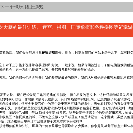
下一个也玩 线上游戏
对大脑的最佳训练。 迷宫、拼图、国际象棋和各种拼图等逻辑游
策略游戏，我们会提醒您注意
逻辑游戏
部分。现在，只需在我们的网站上点击几下，就可以
它们对于上班族来说非常容易理解和方便。一般来说，如果你回首过去，了解电脑游戏的创造
换的机会，另一方面也提供了思考、开启思考和尽可能专注的机会。
游戏。我们的部分包含各种并且我们希望是最好的谜题。我们绝对相信您会很容易找到您感兴
罗斯方块。现在已经发明了这种游戏的类似物，但在相反的意义上。这种逻辑游戏首先发展
息的时候可以玩，休息的时候可以在家玩，从日常烦恼中解脱出来。让您的孩子玩逻辑游戏
石必须被摧毁，但至少要使它们中的三个处于牢不可破的链条中。当你看到旁边的石头还没
多的石头。表格底部是您在玩此类逻辑游戏时分别摧毁的有色宝石数量。当它们被摧毁时，鹅
音，而是彩色图形，帮助 斯梅沙里基 修复它。这些是基于连续 3 个原则的逻辑游戏，拍摄人
中收集五个相同颜色的球。不管你怎么做 - 水平或垂直！但是请记住，这个游戏（虽然其他
这样做，球会很快出现并且可以填满整个游戏空间不采取行动！
须运用你的数学知识。屏幕的一侧会显示您需要取出多少蛋糕。你拿起鼠标并开始点击那些