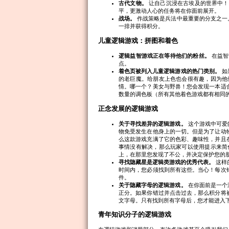
古代文物。
让自己沉浸在古埃及的世界中！
平，更激动人心的任务将在你面前展开。
战场。
作战策略是兵法中最重要的分支之一
一排并获得积分。
儿童逻辑游戏：拼图和着色
逻辑益智游戏正在等待他们的粉丝。
在益智
点。
着色页被列入儿童逻辑游戏的热门类别。
如
的老巨魔。给朋友上色也会很有趣，因为他
情。哪一个？美女与野兽！您会发现一本适
数量的调色板（所有其他着色游戏都有相同
正念发展的逻辑游戏
关于寻找差异的逻辑游戏。
这个游戏中可爱
物免受发生在他身上的一切。但是为了让动
么这款游戏充满了它的色彩、趣味性，并且
事情没有解决，那么玩家可以使用提示来简
上，在那里您发现了不公，并决定保护您的
寻找隐藏星是逻辑类游戏的优秀代表。
这样
时间内，您必须找到所有这些。当心！每次
件。
关于隐藏字母的逻辑游戏。
在你面前是一个
正分。如果你错过并点击过去，那么积分将
文字母。只有找到所有字母后，您才能进入
青年知识分子的逻辑游戏