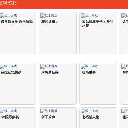
逻辑游戏
俄罗斯方块 数学游戏
花园故事 2
灰姑娘和王子 6 差异
金
乐趣
朵拉记忆挑战
麻将牌任务
祖马射手
蜘
3D国际象棋
饼干粉碎
七巧板人物
祖