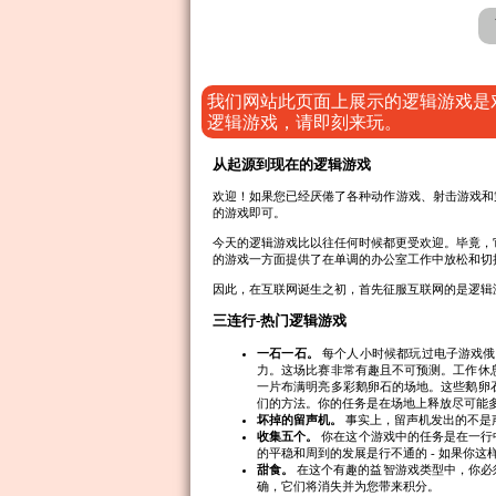
我们网站此页面上展示的逻辑游戏是
逻辑游戏，请即刻来玩。
从起源到现在的逻辑游戏
欢迎！如果您已经厌倦了各种动作游戏、射击游戏和
的游戏即可。
今天的逻辑游戏比以往任何时候都更受欢迎。毕竟，
的游戏一方面提供了在单调的办公室工作中放松和切
因此，在互联网诞生之初，首先征服互联网的是逻辑
三连行-热门逻辑游戏
一石一石。
每个人小时候都玩过电子游戏俄
力。这场比赛非常有趣且不可预测。工作休
一片布满明亮多彩鹅卵石的场地。这些鹅卵
们的方法。你的任务是在场地上释放尽可能
坏掉的留声机。
事实上，留声机发出的不是声
收集五个。
你在这个游戏中的任务是在一行
的平稳和周到的发展是行不通的 - 如果你
甜食。
在这个有趣的益智游戏类型中，你必
确，它们将消失并为您带来积分。