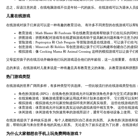
总之，应该注意的是，在线电脑游戏不仅是年轻一代的娱乐。 在线游戏可以为退休人员
儿童在线游戏
在线游戏对孩子们来说可以是一种有趣的教育活动。 有许多不同类型的在线游戏可以帮
教育游戏：Math Blaster 和 Funbrain 等在线教育游戏将帮助孩子们在玩
拼图游戏：拼图和配对游戏等在线逻辑游戏有助于提高解决问题和集中注意力的
冒险游戏：Poptropica 和 Club Penguin 等冒险游戏是在线游戏，可让
创意游戏：Minecraft 和 Roblox 等创意游戏让孩子们可以构建和创建自己
模拟游戏：像 Cooking Mama 和 Animal Crossing 这样的模拟游
父母监控孩子的在线活动并确保他们玩的游戏适合他们的年龄段，这一点很重要。 在线
总的来说，在线游戏对儿童来说是一种有趣且具有教育意义的体验。 从教育游戏和拼图
热门游戏类型
在线游戏的世界广阔而多样，有多种类型可供选择。 一些比较流行的在线游戏类型包括
角色扮演游戏 (RPG)：在线角色扮演游戏允许玩家扮演角色并参与交互式讲故
在线策略游戏：策略游戏需要玩家运用战术和计划来击败对手。 它们既可以实
模拟游戏：模拟游戏允许玩家控制虚拟环境并测试真实场景。 这些在线游戏的
体育游戏：体育游戏允许玩家在真实运动的虚拟表现中相互竞争。 这些在线游
休闲游戏：休闲游戏专为快速简单的游戏而设计，通常可在移动设备上使用。 
在线游戏提供了多种娱乐选择，每个人都能找到自己喜欢的东西。 从角色扮演游戏和
面，帮助玩家与来自世界各地的其他人联系。 无论是为了娱乐还是为了比赛，在线游戏
为什么大家都想在手机上玩免费网络游戏？