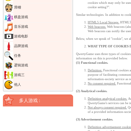
cookies which may only be used
滑稽
cookie setting?".
Similar technologies. In addition to cook
棋盘游戏
HTML5 Local Storage.
HTML5 Lo
音乐游戏
Web beacons.
Web beacons (also 
Web beacons can notify the use
游戏电影
Below, when we speak of "cookie", we al
品牌游戏
WHAT TYPE OF COOKIES 
QwertyGame uses three types of cookies 
任务
information on this is provided below.
(1) Functional cookies.
逻辑游戏
Definition:
Functional cookies ar
游戏三
purpose of facilitating communi
information-society service as 
No consent required.
Functional
他人
(
2) Analytical cookies.
Definition analytical cookies.
An
多人游戏 :
QwertyGame's services can be 
Not always consent required.
Qw
of a provided information-society
(
3) Advertisement cookies.
Definition advertisement cookie