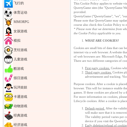
飞行的
This Cookie Policy applies to website v
QwertyGame sites (the "QwertyGame Webs
provided.
体育运动
QwertyGame ("QwertyGame", "we", "our" o
Please note that QwertyGame may update 
MMORPG
course also check this Cookie Policy to 
* Please note that we determine from wh
女孩游戏
the Cookie Policy applicable to you.
模拟
WHAT ARE COOKIES?
Cookies are small bits of data that can 
烹饪游戏
internet via a web browser. A website th
of web browsers are: Microsoft Edge, F
儿童游戏
There are two different categories of coo
First party cookies.
Cookies whic
酷游戏
Third party cookies.
Cookies pla
advertisement and tracking. Vic
假日游戏
Purpose cookies. After a cookie is plac
玩洋娃娃
browser. This will for instance enable 
games. If these cookies are placed by a t
卡通游戏
For more information on cookies, please
Lifecycle cookies. After a cookie is place
动物游戏
Default period.
After the validi
will make sure that it is remove
经典游戏
The validity period varies per 
device if you visit the QwertyG
经济游戏
Early deletion/refusal of cookie