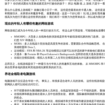
许多人认为 线上游戏 只是为了好玩。 这当然是真的——但不是全部。 毕竟，在玩耍
孩子？ 你仍然试图在马里奥或索尼克中打败你的孩子！ 所以 电脑 线 上 游戏 只是乍
那么什么是线上游戏呢？ 就像过着小日子一样。 这些是您最喜欢的卡通人物。 这些是选
和熊猫功夫，水肺潜水和魔兽争霸。 最重要的是 - 这是一个好心情！ 玩 线上游戏 
很高兴为您打开通往这些世界的道路！ 我们将尽一切努力为您带来欢乐 - 所以成为我们的
现在的年轻人有哪些有趣的网络游戏
网络游戏已成为当今年轻人的一种流行娱乐方式。 有这么多可用选项，可能很难知道哪
MMORPG：大型多人在线角色扮演游戏是所有年龄段游戏玩家的热门选择。 这
幻想 XIV 和激战 2。
MOBA：多人在线战斗竞技场是高度竞争的游戏，需要团队合作和战略思维。 
英雄联盟和 Dota 2。
运动模拟：FIFA 和 NBA 2K 等运动模拟让玩家可以在舒适的家中体验他
大逃杀：像 Fortnite 和 PlayerUnknown's Battlegrounds
在线社交模拟游戏：模拟人生和第二人生等社交模拟游戏允许玩家在模拟世界中
总而言之，在线游戏提供了一种吸引当今年轻人的有趣和互动的体验。 从 MMORPG 
来自世界各地的朋友和其他游戏玩家联系的好方法。
养老金领取者电脑游戏
电脑游戏不仅仅适合年轻一代。 事实上，有很多适合老年人玩的游戏。 这些在线游戏
联网的人都可以轻松访问它们。
对于想要保持头脑清醒的退休人员来说，在线益智游戏是一个不错的选择。 数独
在线纸牌和棋盘游戏在退休人员中也很受欢迎。 桥牌、国际象棋和跳棋等经典
的机会。
对于喜欢策略和模拟游戏的人来说，模拟城市和文明等城市建设游戏是不错的选
最后，宾果游戏和问答等在线多人游戏是退休人员与其他人联系并争夺奖品的有