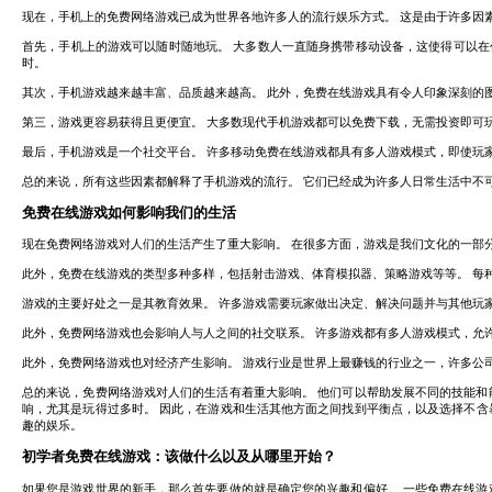
现在，手机上的免费网络游戏已成为世界各地许多人的流行娱乐方式。 这是由于许多因
首先，手机上的游戏可以随时随地玩。 大多数人一直随身携带移动设备，这使得可以
时。
其次，手机游戏越来越丰富、品质越来越高。 此外，免费在线游戏具有令人印象深刻的
第三，游戏更容易获得且更便宜。 大多数现代手机游戏都可以免费下载，无需投资即可
最后，手机游戏是一个社交平台。 许多移动免费在线游戏都具有多人游戏模式，即使玩
总的来说，所有这些因素都解释了手机游戏的流行。 它们已经成为许多人日常生活中不
免费在线游戏如何影响我们的生活
现在免费网络游戏对人们的生活产生了重大影响。 在很多方面，游戏是我们文化的一部
此外，免费在线游戏的类型多种多样，包括射击游戏、体育模拟器、策略游戏等等。 每
游戏的主要好处之一是其教育效果。 许多游戏需要玩家做出决定、解决问题并与其他玩
此外，免费网络游戏也会影响人与人之间的社交联系。 许多游戏都有多人游戏模式，允
此外，免费网络游戏也对经济产生影响。 游戏行业是世界上最赚钱的行业之一，许多公
总的来说，免费网络游戏对人们的生活有着重大影响。 他们可以帮助发展不同的技能和
响，尤其是玩得过多时。 因此，在游戏和生活其他方面之间找到​​平衡点，以及选择不
趣的娱乐。
初学者免费在线游戏：该做什么以及从哪里开始？
如果您是游戏世界的新手，那么首先要做的就是确定您的兴趣和偏好。 一些免费在线游