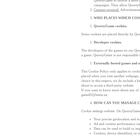
QwertyGame to deliver a more pe
campaigns. They allow QwertyGam
Consent required:
Advertisement
WHO PLACES WHICH COO
QwertyGame cookies.
Some cookies are placed directly by Qwe
Developer cookies.
The developers of the games on our Qwe
a game. QwertyGame is not responsible f
Externally hosted games and o
This Cookie Policy only applies to cook
placed when you visit another webpage, 
choice in this respect, we do include a b
about to access a third-party website.
If you want to know more about any of th
game02@meta.ua.
HOW CAN YOU MANAGE CO
Cookie settings website. On QwertyGame'
Your precise geolocation and in
Ad and content performance can
Data can be used to build or im
Cookies, device identifiers, or 