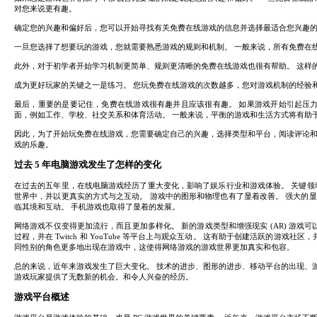
对您来说更有趣。
确定您的兴趣和偏好后，您可以开始寻找有关免费在线游戏的信息并选择最适合您兴趣的
一旦您选择了想要玩的游戏，您就需要熟悉游戏的规则和机制。 一般来说，所有免费在
此外，对于初学者开始学习机制更简单、规则更清晰的免费在线游戏也很有帮助。 这样
成为更好玩家的关键之一是练习。 您玩免费在线游戏的次数越多，您对游戏机制的经验
最后，重要的是要记住，免费在线游戏很有趣并且应该很有趣。 如果游戏开始引起压
面，例如工作、学校、社交关系和体育活动。 一般来说，平衡的游戏和生活方式将有助
因此，为了开始玩免费在线游戏，您需要确定自己的兴趣，选择类型和平台，阅读评论和
戏的乐趣。
过去 5 年电脑游戏发生了怎样的变化
在过去的五年里，在线电脑游戏经历了重大变化，影响了娱乐行业和游戏体验。 关键领域
世界中，并以更真实的方式与之互动。 游戏中的图形和物理也有了显着改善。 强大的
临其境和互动。 手机游戏也取得了显着的发展。
网络游戏不仅变得更加流行，而且更加多样化。 新的游戏类型和增强现实 (AR) 游戏
过程，并在 Twitch 和 YouTube 等平台上与观众互动。 这有助于创建活跃的
同性别的角色更多地出现在游戏中，这使得网络游戏的游戏世界更加真实和包容。
总的来说，近年来游戏发生了巨大变化。 技术的进步、图形的进步、移动平台的出现、
游戏玩家提供了无数新的机会。和令人兴奋的经历。
游戏平台概述