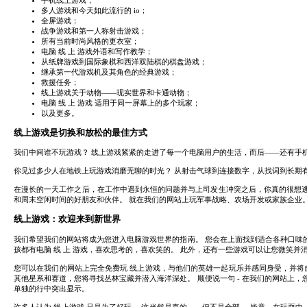
多人游戏和今天如此流行的 io；
全屏游戏；
战争游戏和第一人称射击游戏；
所有当前时尚风格的更衣室；
电脑 线 上 游戏外语和写作教学；
从纸牌游戏到国际象棋和西洋双陆棋的棋盘游戏；
继承第一代游戏机及其角色的经典游戏；
救援任务；
线上游戏关于动物——现实世界和卡通动物；
电脑 线 上 游戏 适用于同一屏幕上的多个玩家；
以及更多。
线上游戏是切换和放松的最佳方式
我们中间谁不玩游戏？ 线上游戏紧紧的走进了每一个电脑用户的生活，而后——还有手
你见过多少人在地铁上玩游戏消磨无聊的时光？ 从射击气球到连接数字，从找词到长期有
在漫长的一天工作之后，在工作中遇到永恒的问题并与上司发生冲突之后，你真的很想逃
和周末空闲时间的好朋友和伙伴。 就在我们的网站上玩军事战略、农场开发或家族企业
线上游戏：欢迎来到新世界
我们希望我们的网站将成为您进入电脑游戏世界的指南。 您会在上面找到适合各种口味的
孩都有电脑 线 上 游戏，喜欢思考的，喜欢笑的。 此外，还有一些游戏可以让您微笑并
您可以在我们的网站上完全免费玩 线上游戏，与他们的英雄一起玩乐并感同身受，并将自己
其他星系和赛道，您将寻找丛林宝藏并潜入海洋深处。 顺便说一句 - 在我们的网站上，您可
单独的行中突出显示。