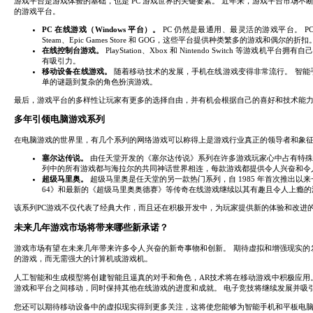
游戏平台是游戏体验的基础，也是 PC 游戏世界的关键要素。 近年来，游戏平台市场
的游戏平台。
PC 在线游戏（Windows 平台）。
PC 仍然是最通用、最灵活的游戏平台。 
Steam、Epic Games Store 和 GOG，这些平台提供种类繁多的游戏和偶尔的折扣
在线控制台游戏。
PlayStation、Xbox 和 Nintendo Switc
有吸引力。
移动设备在线游戏。
随着移动技术的发展，手机在线游戏变得非常流行。 智能
单的谜题到复杂的角色扮演游戏。
最后，游戏平台的多样性让玩家有更多的选择自由，并有机会根据自己的喜好和技术能力
多年引领电脑游戏系列
在电脑游戏的世界里，有几个系列的网络游戏可以称得上是游戏行业真正的领导者和象征
塞尔达传说。
由任天堂开发的《塞尔达传说》系列在许多游戏玩家心中占有特殊的
列中的所有游戏都与海拉尔的共同神话世界相连，每款游戏都提供令人兴奋和令
超级马里奥。
超级马里奥是任天堂的另一款热门系列，自 1985 年首次推出
64》和最新的《超级马里奥奥德赛》等传奇在线游戏继续以其有趣且令人上瘾
该系列PC游戏​​不仅代表了经典大作，而且还在积极开发中，为玩家提供新的体验和改
未来几年游戏市场将带来哪些新承诺？
游戏市场有望在未来几年带来许多令人兴奋的新奇事物和创新。 期待虚拟和增强现实的
的游戏，而无需强大的计算机或游戏机。
人工智能和生成模型将创建智能且逼真的对手和角色，AR技术将在移动游戏中积极应用
游戏和平台之间移动，同时保持其他在线游戏的进度和成就。 电子竞技将继续发展并吸
您还可以期待移动设备中的虚拟现实得到更多关注，这将使您能够为智能手机和平板电脑