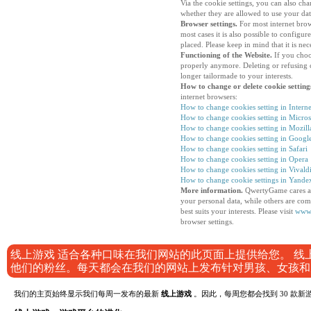
Via the cookie settings, you can also ch
whether they are allowed to use your dat
Browser settings.
For most internet brows
most cases it is also possible to configur
placed. Please keep in mind that it is ne
Functioning of the Website.
If you choos
properly anymore. Deleting or refusing c
longer tailormade to your interests.
How to change or delete cookie setting
internet browsers:
How to change cookies setting in Intern
How to change cookies setting in Micro
How to change cookies setting in Mozill
How to change cookies setting in Goog
How to change cookies setting in Safari
How to change cookies setting in Opera
How to change cookies setting in Vivald
How to change cookie settings in Yande
More information.
QwertyGame cares ab
your personal data, while others are co
best suits your interests. Please visit
www.
browser settings.
线上游戏 适合各种口味在我们网站的此页面上提供给您。 
他们的粉丝。每天都会在我们的网站上发布针对男孩、女孩和
我们的主页始终显示我们每周一发布的最新
线上游戏
。因此，每周您都会找到 30 款