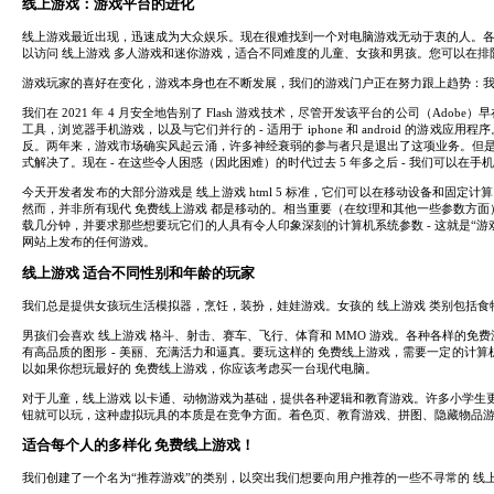
线上游戏：游戏平台的进化
线上游戏最近出现，迅速成为大众娱乐。现在很难找到一个对电脑游戏无动于衷的人。各
以访问 线上游戏 多人游戏和迷你游戏，适合不同难度的儿童、女孩和男孩。您可以在
游戏玩家的喜好在变化，游戏本身也在不断发展，我们的游戏门户正在努力跟上趋势：我
我们在 2021 年 4 月安全地告别了 Flash 游戏技术，尽管开发该平台的公司（Ad
工具，浏览器手机游戏，以及与它们并行的 - 适用于 iphone 和 android 
反。两年来，游戏市场确实风起云涌，许多神经衰弱的参与者只是退出了这项业务。但
式解决了。现在 - 在这些令人困惑（因此困难）的时代过去 5 年多之后 - 我们可以在
今天开发者发布的大部分游戏是 线上游戏 html 5 标准，它们可以在移动设备和固定
然而，并非所有现代 免费线上游戏 都是移动的。相当重要（在纹理和其他一些参数方面）线
载几分钟，并要求那些想要玩它们的人具有令人印象深刻的计算机系统参数 - 这就是“游戏
网站上发布的任何游戏。
线上游戏 适合不同性别和年龄的玩家
我们总是提供女孩玩生活模拟器，烹饪，装扮，娃娃游戏。女孩的 线上游戏 类别包括
男孩们会喜欢 线上游戏 格斗、射击、赛车、飞行、体育和 MMO 游戏。各种各样的免费游戏
有高品质的图形 - 美丽、充满活力和逼真。要玩这样的 免费线上游戏，需要一定的计
以如果你想玩最好的 免费线上游戏，你应该考虑买一台现代电脑。
对于儿童，线上游戏 以卡通、动物游戏为基础，提供各种逻辑和教育游戏。许多小学生更
钮就可以玩，这种虚拟玩具的本质是在竞争方面。着色页、教育游戏、拼图、隐藏物品游
适合每个人的多样化 免费线上游戏！
我们创建了一个名为“推荐游戏”的类别，以突出我们想要向用户推荐的一些不寻常的 线上游