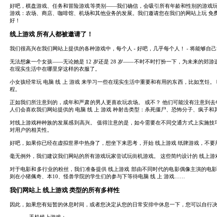
好吧，棋盘游戏、任务和冒险游戏等类别——我们确信，会吸引所有年龄和性别的游戏
游戏：农场、商店、咖啡馆、机场和其他业务的发展。我们邀请您在我们的网站上玩 免
好！
线上游戏 所有人都被邀请了！
我们很高兴在我们网站上提供的各种游戏中，每个人 - 好吧，几乎每个人！ - 将能够自
无法想象一个女孩——无论她是 12 岁还是 28 岁——不时不时打扮一下，为未来的
在现实生活中在哪里穿这样的衣服了。
小女孩经常玩 电脑 线 上 游戏 来学习一些在现实生活中重要和有用的东西，比如烹饪
程。
正如我们所注意到的，成年和严肃的男人更喜欢玩农场。 或不？ 他们可能没有注意到去年
人们会喜欢我们网站提供的 电脑 线 上 游戏 种射击类型：杀死僵尸、恐怖分子、疯子和
对线上游戏种种族的发展感到高兴。 值得注意的是，如今需要在不同交通方式上实施技巧的
对用户的相关性。
好吧，如果你已经在虚拟世界中热身了，想坐下来思考，开始 线上游戏 纸牌游戏，不要用
毫无例外，我们建议我们网站的所有游戏玩家尝试玩街机游戏。 这些简约设计的 线上游
对于电影和多行业的粉丝，我们准备提供 线上游戏 部由不同时代的电影偶像主演的电影
则在小猪佩奇、本10、怪兽学院的学生们的参与下等待电脑 线 上 游戏……
我们网站上 线上游戏 类型的所有多样性
因此，如果您有短暂的休息时间，或者您决定从您的日常安排中休息一下，您可以自行
手机线上游戏；