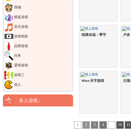
滑稽
棋盘游戏
音乐游戏
纸牌农场：季节
卢多 
游戏电影
品牌游戏
任务
逻辑游戏
游戏三
Winx 井字游戏
日落
他人
多人游戏 :
2
3
4
10
11
1
...