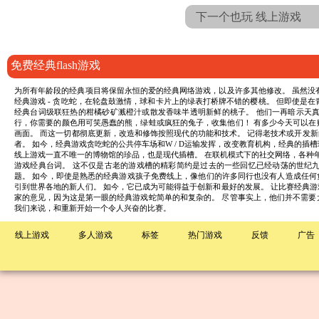
下一个也玩 线上游戏
免费经典flash游戏
为所有年龄段的经典项目将保留永恒的爱的经典网络游戏，以及许多其他修改。 虽然没
经典游戏 - 贪吃蛇，在轮盘鼓激情，球和卡片上的绿表打桥牌不错的樱桃。 但即使是在
经典台词级联狂热的柑橘砂矿溅橙汁或散发香味半透明新鲜的桃子。 他们一再暗示天真和
行，你需要的颜色用可笑愚蠢的熊，绿蛙或疯狂的兔子，收集他们！ 有多少今天可以在
画面。 而这一切都彻底更新，改造和修饰按照现代的功能和技术。 记得老技术或开发新
者。 如今，经典游戏贪吃蛇的公共停车场和W / D运输发挥，改变教育机构，经典的插
线上游戏一直不唯一的博物馆的珍品，也是现代插槽。 在联机模式下的社交网络，各种年
游戏经典台词。 这不仅是古老的游戏槽的精彩简约是过去的一些回忆已经动荡的世纪
题。 如今，即使是熟悉的经典游戏孩子免费线上，像他们的许多同行也没有人造成任何负
引到世界各地的新人们。 如今，它已成为可能得益于创新和最好的发展。 让比赛经典
家的意见，因为这是第一眼的经典游戏蛇简单的和复杂的。 尽管事实上，他们并不需要
我们来说，和重新开始一个令人兴奋的比赛。
线上游戏
多人游戏
标签
热门游戏
反馈
广告