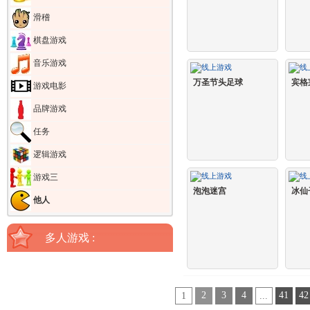
滑稽
棋盘游戏
音乐游戏
万圣节头足球
宾格
游戏电影
品牌游戏
任务
逻辑游戏
游戏三
泡泡迷宫
冰仙
他人
多人游戏 :
2
3
4
41
42
1
...